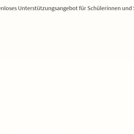
tenloses Unterstützungsangebot für Schülerinnen und 
Beratung
Bei individuellen Anliegen rund um die
schulische Ausbildung steht die Schulberatung
zur Seite: etwa bei Lern- und
Leistungsschwierigkeiten, Hochbegabung,
Über- oder Unterforderung, beim Überspringen