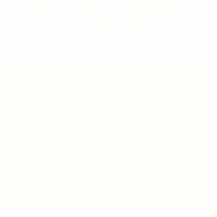
Verhaltensproblemen, Konflikten oder in
akuten Krisensituationen.
n oder an der