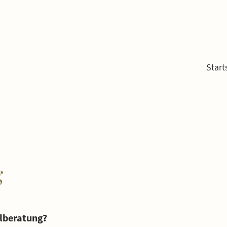
Start
g
lberatung?