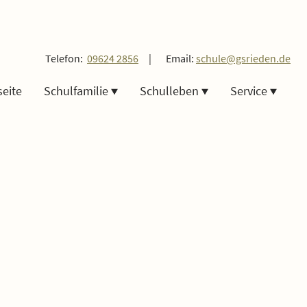
Telefon:
09624 2856
| Email:
schule@gsrieden.de
seite
Schulfamilie
Schulleben
Service