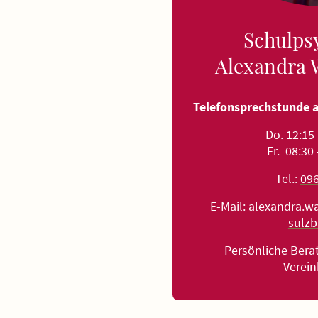
Schulps
Alexandra 
Telefonsprechstunde 
Do. 12:15
Fr. 08:30
Tel.:
09
E-Mail:
alexandra.w
sulz
Persönliche Ber
Verei