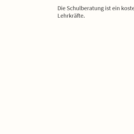
Die Schulberatung ist ein kos
Lehrkräfte.
Information
Die Schulberatung gibt Auskunft zu allen
Themen rund um die Schullaufbahn: von der
Einschulung und dem Übertritt über einen
Schulart- oder Ausbildungsrichtungswechsel bis
hin zu Fragen zur Wiederholung von Klassen.