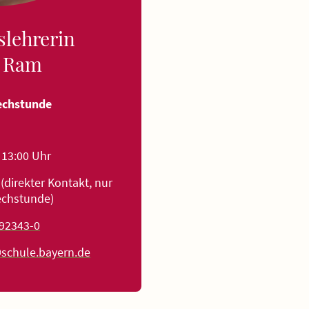
slehrerin
a Ram
echstunde
 13:00 Uhr
direkter Kontakt, nur
echstunde)
92343-0
schule.bayern.de