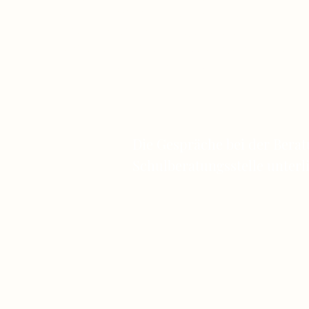
Außerdem werden dazu spezielle
Informationsveranstaltungen angeboten,
beispielsweise in der 3. und 4. Jahrgangsstufe
der Grundschule.
Die Gespräche bei der Berat
Schulberatungs­stelle unterl