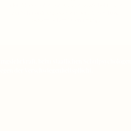
oder Wiederholen von Klassen sowie bei Fragen
zur Schulordnung oder zur beruflichen bzw.
akademischen Orientierung
.
ungs­lehrkraft, beim staatlichen Schul­psychologe
iegen der Verschwiegen­heits­pflicht.