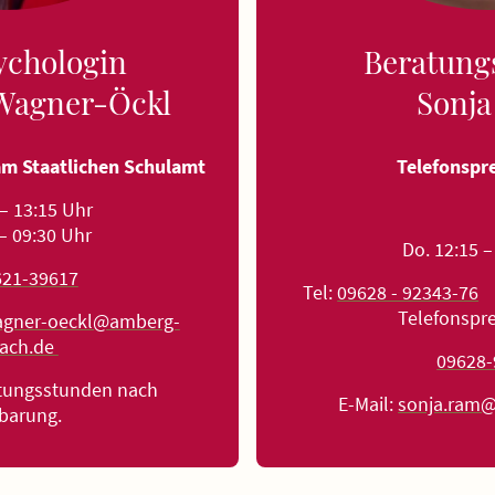
ychologin
Beratung
Wagner-Öckl
Sonj
am Staatlichen Schulamt
Telefonspr
 – 13:15 Uhr
 – 09:30 Uhr
Do. 12:15 –
621-39617
Tel:
09628 - 92343-76
(
Telefonspr
agner-oeckl@amberg-
bach.de
09628-
atungsstunden nach
E-Mail:
sonja.ram@
nbarung.