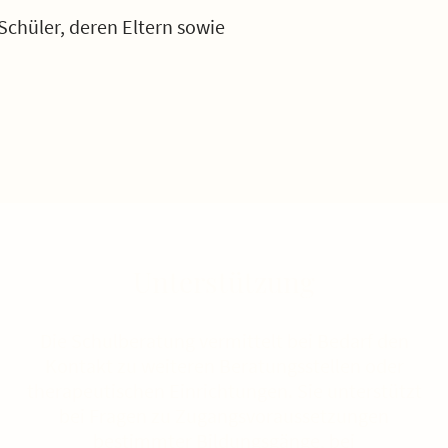
Schüler, deren Eltern sowie
Unterstützung
Die Schulberatung vermittelt bei Bedarf den
Kontakt zu weiteren Beratungsstellen oder
therapeutischen Einrichtungen. Sie unterstützt
bei Fragen zu Zugangsvoraussetzungen
bestimmter Bildungsgänge, bei